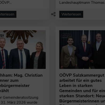
 OÖVP…
Landeshauptmann Thoma
terlesen
Weiterlesen
chham: Mag. Christian
OÖVP Salzkammergut
nner zum
arbeitet für ein gutes
ebürgermeister
Leben in starken
ählt
Gemeinden und für ei
starken Standort: Neu
er Gemeinderatssitzung
Bürgermeisterinnen u
 31. März 2026 wurde