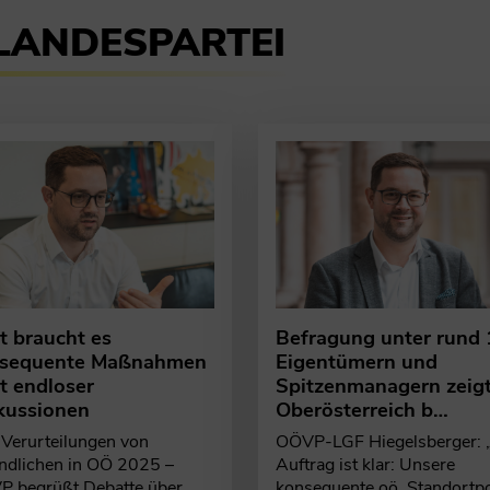
LANDESPARTEI
e – und das Miteinander, das Oberösterreich…
talsschließungen in Oberösterreich
imbruderschaft
huber zur Wahl zur Bürgermeisterin von Stei…
österreichische Volkspartei haben am Montagabend zum tradit
gen sind keine Lösung und wird es mit uns nicht geben. Ich halt
indlichen Netzwerken konsequent den Boden entziehen“
isterin. Adelheid Mitterhuber wurde im Gemeinderat mit breite
Befragung unter rund
zt braucht es
Eigentümern und
sequente Maßnahmen
Spitzenmanagern zeigt
tt endloser
Oberösterreich b…
kussionen
OÖVP-LGF Hiegelsberger: 
Verurteilungen von
Auftrag ist klar: Unsere
ndlichen in OÖ 2025 –
konsequente oö. Standortpol
 begrüßt Debatte über