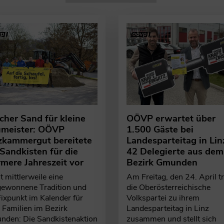
scher Sand für kleine
OÖVP erwartet über
meister: OÖVP
1.500 Gäste bei
zkammergut bereitete
Landesparteitag in Lin
 Sandkisten für die
42 Delegierte aus dem
mere Jahreszeit vor
Bezirk Gmunden
st mittlerweile eine
Am Freitag, den 24. April tr
gewonnene Tradition und
die Oberösterreichische
Fixpunkt im Kalender für
Volkspartei zu ihrem
e Familien im Bezirk
Landesparteitag in Linz
den: Die Sandkistenaktion
zusammen und stellt sich