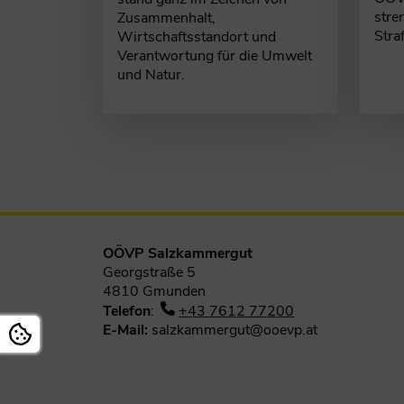
stre
Zusammenhalt,
Stra
Wirtschaftsstandort und
Verantwortung für die Umwelt
und Natur.
OÖVP Salzkammergut
Georgstraße 5
4810 Gmunden
Telefon
:
+43 7612 77200
E-Mail:
salzkammergut@ooevp.at