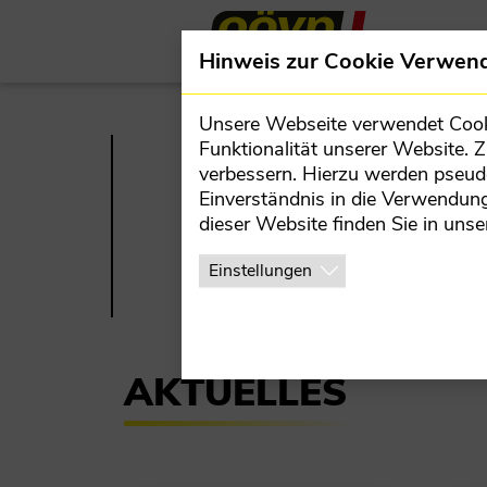
Direkt zur Hauptnavigation springen
Direkt zum Inhalt springen
Team
Hinweis zur Cookie Verwen
BEZIRKSPARTEIVORSTAND
Unsere Webseite verwendet Cookie
MANDATARE
Funktionalität unserer Website. 
verbessern. Hierzu werden pseu
TEILORGANISATIONEN
Einverständnis in die Verwendung
dieser Website finden Sie in unse
BEZIRKSBÜRO
TEAM
J
Einstellungen
AKTUELLES