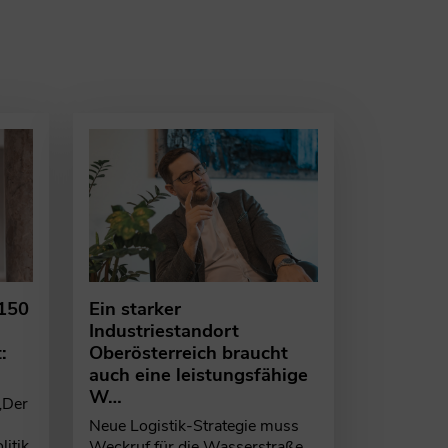
ionellen Medien-Sommercocktail ins Pöstlingberg…
e nichts von theoretischen Debatten aus…
r Zustimmung (15 von 19) gewählt und folgt…
 150
Ein starker
Industriestandort
:
Oberösterreich braucht
auch eine leistungsfähige
W…
„Der
Neue Logistik-Strategie muss
itik
Weckruf für die Wasserstraße