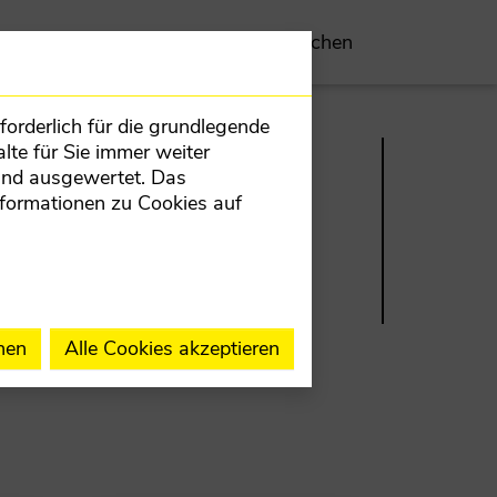
parteien
Ihr Anliegen
Mitmachen
orderlich für die grundlegende
lte für Sie immer weiter
und ausgewertet. Das
nformationen zu Cookies auf
I
KONTAKT
AUFNEHMEN
nen
Alle Cookies akzeptieren