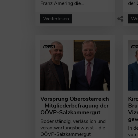
Franz Amering die…
der
Weiterlesen
Wei
Vorsprung Oberösterreich
Kir
– Mitgliederbefragung der
Bru
OÖVP-Salzkammergut
Viz
gew
Bodenständig, verlässlich und
verantwortungsbewusst – die
In d
OÖVP-Salzkammergut
vom