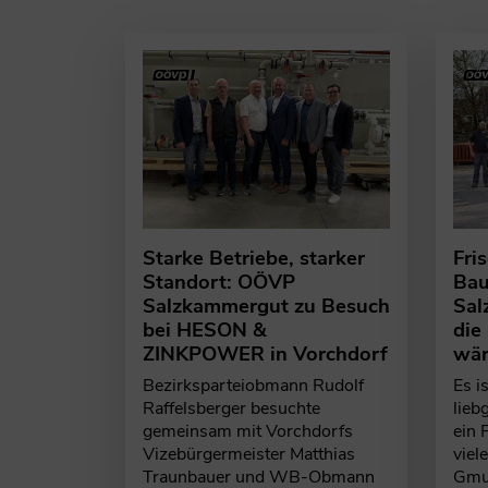
Starke Betriebe, starker
Fri
Standort: OÖVP
Bau
Salzkammergut zu Besuch
Sal
bei HESON &
die
ZINKPOWER in Vorchdorf
wär
Bezirksparteiobmann Rudolf
Es i
Raffelsberger besuchte
lieb
gemeinsam mit Vorchdorfs
ein 
Vizebürgermeister Matthias
viel
Traunbauer und WB-Obmann
Gmun