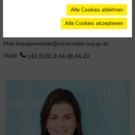
Alle Cookies ablehnen
Alle Cookies akzeptieren
LAbg. Bgm. Rudolf Raffelsberger
Bezirksparteiobmann
Mail: buergermeister@scharnstein.ooe.gv.at
Mobil:
+43 (676) 8 44 46 44 20