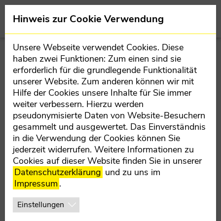
Direkt zur Hauptnavigation springen
Direkt zum Inhalt springen
Hinweis zur Cookie Verwendung
salzkammergut.oevp.at
Team
Mandatare
Unsere Webseite verwendet Cookies. Diese
haben zwei Funktionen: Zum einen sind sie
erforderlich für die grundlegende Funktionalität
MANDATARE
unserer Website. Zum anderen können wir mit
Hilfe der Cookies unsere Inhalte für Sie immer
weiter verbessern. Hierzu werden
pseudonymisierte Daten von Website-Besuchern
gesammelt und ausgewertet. Das Einverständnis
in die Verwendung der Cookies können Sie
jederzeit widerrufen. Weitere Informationen zu
Cookies auf dieser Website finden Sie in unserer
Datenschutzerklärung
und zu uns im
Impressum
.
Einstellungen