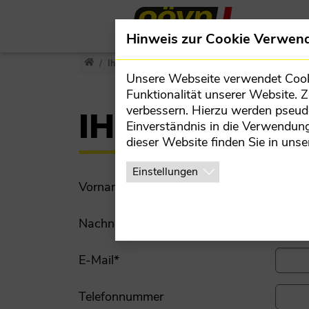
Direkt zur Hauptnavigation springen
Direkt zum Inhalt springen
Team
Hinweis zur Cookie Verwen
BEZIRKSPARTEIVORSTAND
salzkammergut.oevp.at
Ihr Anliegen
Unsere Webseite verwendet Cookie
MANDATARE
Funktionalität unserer Website. 
verbessern. Hierzu werden pseu
IHR ANLIEGE
TEILORGANISATIONEN
Einverständnis in die Verwendung
dieser Website finden Sie in unse
BEZIRKSBÜRO
Einstellungen
Vorname
*
Nachname
*
E-Mail
*
Telefonnummer