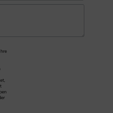
Ihre
n
et,
t
aben
der